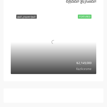
المشاريع المميزة
FEATURED
للبيع/معروض للبيع
₺2,149,000
Kazlicesme