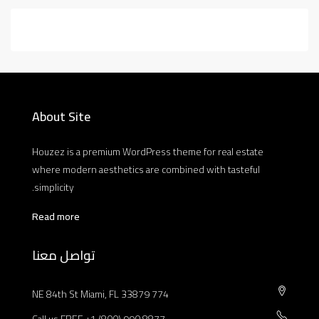
About Site
Houzez is a premium WordPress theme for real estate
where modern aesthetics are combined with tasteful
simplicity.
Read more
تواصل معنا
774 NE 84th St Miami, FL 33879
Call us FREE +1 (800) 990 8877